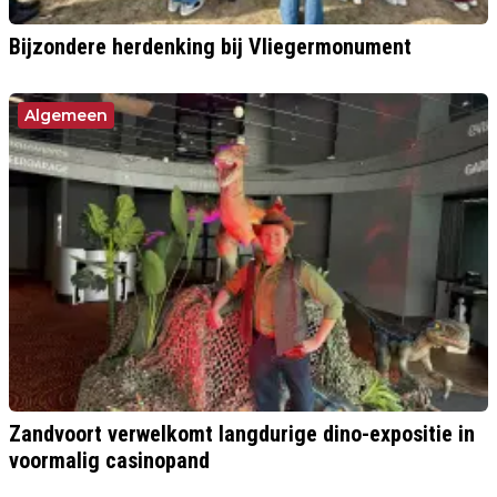
Bijzondere herdenking bij Vliegermonument
Algemeen
Zandvoort verwelkomt langdurige dino-expositie in
voormalig casinopand