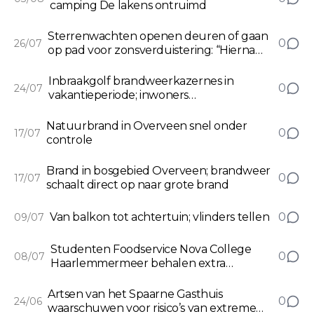
camping De lakens ontruimd
Sterrenwachten openen deuren of gaan
0
26/07
op pad voor zonsverduistering: “Hierna
moeten we er weer 55 jaar op wachten”
Inbraakgolf brandweerkazernes in
0
24/07
vakantieperiode; inwoners
Kennemerland gevraagd alert te zijn
Natuurbrand in Overveen snel onder
0
17/07
controle
Brand in bosgebied Overveen; brandweer
0
17/07
schaalt direct op naar grote brand
Van balkon tot achtertuin; vlinders tellen
0
09/07
Studenten Foodservice Nova College
0
08/07
Haarlemmermeer behalen extra
branche-certificaat Sociale hygiëne
Artsen van het Spaarne Gasthuis
0
24/06
waarschuwen voor risico’s van extreme