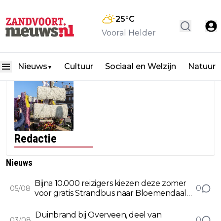
25
°C
Vooral Helder
Nieuws
Cultuur
Sociaal en Welzijn
Natuur
▼
Redactie
Nieuws
Bijna 10.000 reizigers kiezen deze zomer
0
05/08
voor gratis Strandbus naar Bloemendaal
en Zandvoort
Duinbrand bij Overveen, deel van
0
03/08