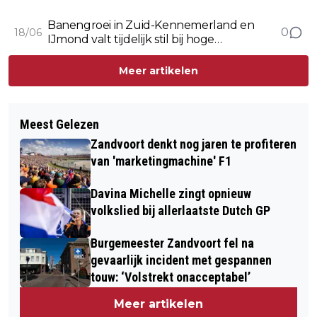
hitte
Banengroei in Zuid-Kennemerland en
0
18/06
IJmond valt tijdelijk stil bij hoge
energieprijzen
Meer artikelen
Meest Gelezen
Zandvoort denkt nog jaren te profiteren
van 'marketingmachine' F1
Davina Michelle zingt opnieuw
volkslied bij allerlaatste Dutch GP
Burgemeester Zandvoort fel na
gevaarlijk incident met gespannen
touw: ‘Volstrekt onacceptabel’
Meer artikelen