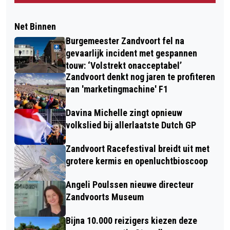
Net Binnen
Burgemeester Zandvoort fel na
gevaarlijk incident met gespannen
touw: ‘Volstrekt onacceptabel’
Zandvoort denkt nog jaren te profiteren
van 'marketingmachine' F1
Davina Michelle zingt opnieuw
volkslied bij allerlaatste Dutch GP
Zandvoort Racefestival breidt uit met
grotere kermis en openluchtbioscoop
Angeli Poulssen nieuwe directeur
Zandvoorts Museum
Bijna 10.000 reizigers kiezen deze