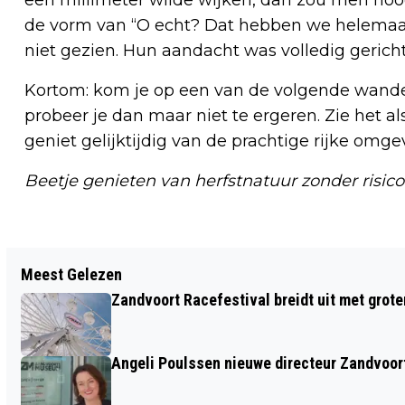
de vorm van “O echt? Dat hebben we helemaal 
niet gezien. Hun aandacht was volledig gericht 
Kortom: kom je op een van de volgende wandel
probeer je dan maar niet te ergeren. Zie het a
geniet gelijktijdig van de prachtige rijke omgev
Beetje genieten van herfstnatuur zonder risico
Vorig artikel
Meest Gelezen
OFFICIEEL WARMSTE 5 NOVEMBER OOIT
Zandvoort Racefestival breidt uit met grot
Angeli Poulssen nieuwe directeur Zandvoo