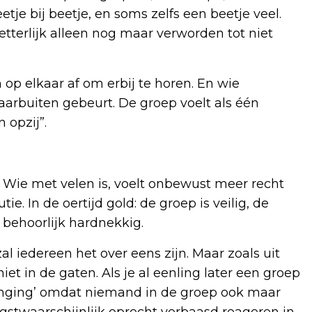
tje bij beetje, en soms zelfs een beetje veel.
tterlijk alleen nog maar verworden tot niet
p elkaar af om erbij te horen. En wie
aarbuiten gebeurt. De groep voelt als één
 opzij”.
. Wie met velen is, voelt onbewust meer recht
ie. In de oertijd gold: de groep is veilig, de
s behoorlijk hardnekkig.
al iedereen het over eens zijn. Maar zoals uit
et in de gaten. Als je al eenling later een groep
es inging’ omdat niemand in de groep ook maar
gstwaarschijnlijk oprecht verbaasd reageren in