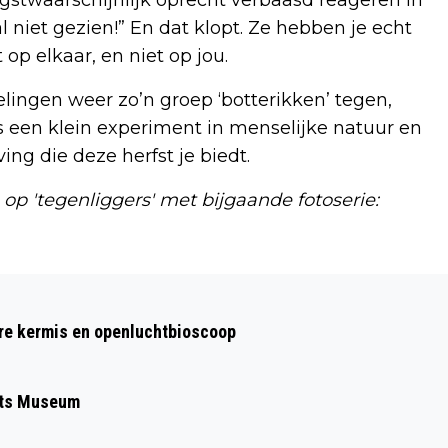
niet gezien!” En dat klopt. Ze hebben je echt
op elkaar, en niet op jou.
ingen weer zo’n groep ‘botterikken’ tegen,
ls een klein experiment in menselijke natuur en
ing die deze herfst je biedt.
 op 'tegenliggers' met bijgaande fotoserie:
Volgend artikel
VUURWERK EN CONTANT GELD
ere kermis en openluchtbioscoop
GEVONDEN BIJ CONTROLE
rts Museum