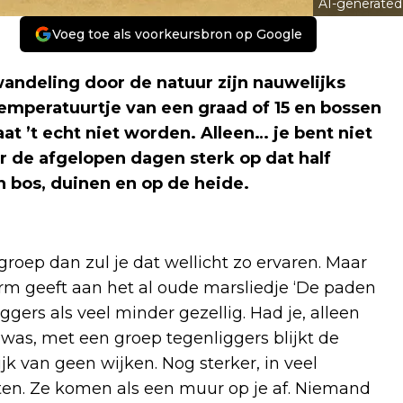
AI-generated
Voeg toe als voorkeursbron op Google
ndeling door de natuur zijn nauwelijks
temperatuurtje van een graad of 15 en bossen
aat ’t echt niet worden. Alleen… je bent niet
er de afgelopen dagen sterk op dat half
 bos, duinen en op de heide.
 groep dan zul je dat wellicht zo ervaren. Maar
 vorm geeft aan het al oude marsliedje ‘De paden
iggers als veel minder gezellig. Had je, alleen
 was, met een groep tegenliggers blijkt de
 van geen wijken. Nog sterker, in veel
gaten. Ze komen als een muur op je af. Niemand