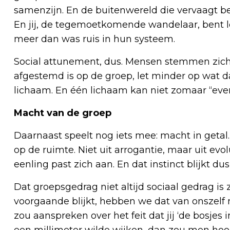
samenzijn. En de buitenwereld die vervaagt bee
En jij, de tegemoetkomende wandelaar, bent le
meer dan was ruis in hun systeem.
Social attunement, dus. Mensen stemmen zich o
afgestemd is op de groep, let minder op wat d
lichaam. En één lichaam kan niet zomaar “even
Macht van de groep
Daarnaast speelt nog iets mee: macht in getal
op de ruimte. Niet uit arrogantie, maar uit evolut
eenling past zich aan. En dat instinct blijkt du
Dat groepsgedrag niet altijd sociaal gedrag is z
voorgaande blijkt, hebben we dat van onszelf ni
zou aanspreken over het feit dat jij ‘de bosj
een millimeter wilde wijken, dan zou men hoo