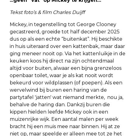
...geen “vat” op Mickey te krijgen…
Tekst foto’s & film Charles Duijff
Mickey, in tegenstelling tot George Clooney
gecastreerd, groeide tot half december 2025
dus op als een echte “buitenkat”. Hij beschikte
in huis uiteraard over een kattenbak, maar daar
ging meneer nooit op. Via het kattenluikje in de
keuken koos hij direct na zijn ochtendmaal
altijd voor buiten, alwaar een bijna grenzeloos
openbaar toilet, waar je als kat nooit wordt
bekeurd voor wildplassen (of poepen). Als een
wervelwind bij buren een haring van de
partytafel 'jatten' wat niemand merkte, nou ja,
behalve de haring dan. Dankzij buren die
kippen hielden leefde Mickey ook in een
muizenrijke wijk. Een aantal malen per week
bracht hij een muis mee naar binnen. Hij at ze
niet op, maar speelde er alleen mee tot ze het