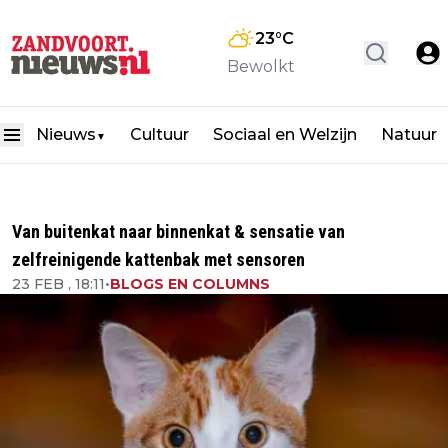
23
°C
Bewolkt
Nieuws
Cultuur
Sociaal en Welzijn
Natuur
▼
Van buitenkat naar binnenkat & sensatie van
zelfreinigende kattenbak met sensoren
23 FEB , 18:11
•
BLOGS EN COLUMNS