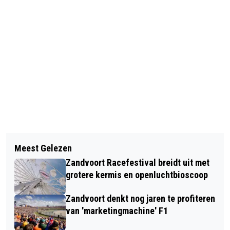
Vorig artikel
Volgend artikel
HET WORDT LENTE! OP WOENSDAG
Meest Gelezen
MEER DAN 5.000 INSCHRIJVINGEN
LOKAAL BIJNA 20 GRADEN
Zandvoort Racefestival breidt uit met
VOOR 30 VAN ZANDVOORT,
VERWACHT
grotere kermis en openluchtbioscoop
DUURZAME OPTIE IN TREK
Zandvoort denkt nog jaren te profiteren
van 'marketingmachine' F1