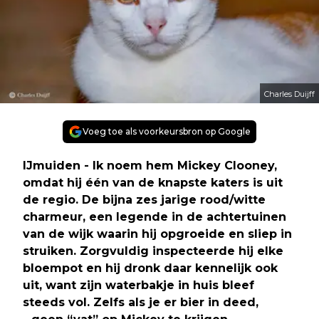
Charles Duijff
Voeg toe als voorkeursbron op Google
IJmuiden - Ik noem hem Mickey Clooney,
omdat hij één van de knapste katers is uit
de regio. De bijna zes jarige rood/witte
charmeur, een legende in de achtertuinen
van de wijk waarin hij opgroeide en sliep in
struiken. Zorgvuldig inspecteerde hij elke
bloempot en hij dronk daar kennelijk ook
uit, want zijn waterbakje in huis bleef
steeds vol. Zelfs als je er bier in deed,