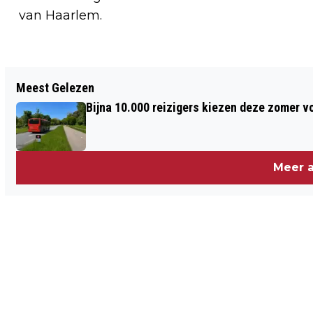
van Haarlem.
Vorig artikel
Meest Gelezen
KINDERCARNAVAL TREKT WEER VOLLE
Bijna 10.000 reizigers kiezen deze zomer v
DORPSKERK IN ZANDVOORT
Meer a