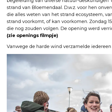
begeleiding van diverse natuur-deskundigen 
strand van Bloemendaal. D.w.z. voor hen onve
die alles weten van het strand ecosysteem, va
strand voorkomt, of kan voorkomen. Zondag 15
die nog zouden volgen. De opening werd verr
(zie openings filmpje)
Vanwege de harde wind verzamelde iedereen o