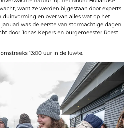
'onverwachte natuur' op het Noord Hollandse
rwacht, want ze werden bijgestaan door experts
n duinvorming en over van alles wat op het
 januari was de eerste van stormachtige dagen
icht door Jonas Kepers en burgemeester Roest
mstreeks 13:00 uur in de luwte.