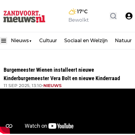
17
°C
Bewolkt
Nieuws
Cultuur
Sociaal en Welzijn
Natuur
▼
Burgemeester Wienen installeert nieuwe
Kinderburgemeester Vera Bolt en nieuwe Kinderraad
11 SEP 2025, 13:10
•
NIEUWS