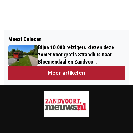
Vorig artikel
Volgend artikel
WONINGEN ONTRUIMD NA GASLEK EN
Meest Gelezen
ACTION HAALT KETTLEBELL TERUG,
BRAND IN AERDENHOUT
Bijna 10.000 reizigers kiezen deze
MOGELIJK LICHT RADIOACTIEF
zomer voor gratis Strandbus naar
Bloemendaal en Zandvoort
Meer artikelen