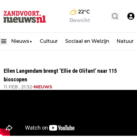
22
°C
Bewolkt
Nieuws
Cultuur
Sociaal en Welzijn
Natuur
▼
Ellen Langendam brengt ‘Ellie de Olifant’ naar 115
bioscopen
11 FEB , 21:32
•
NIEUWS