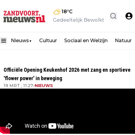
18
°C
Gedeeltelijk Bewolkt
Nieuws
Cultuur
Sociaal en Welzijn
Natuur
▼
Officiële Opening Keukenhof 2026 met zang en sportieve
'flower power' in beweging
19 MRT , 11:27
•
NIEUWS