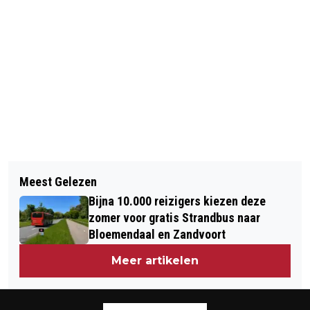
Vorig artikel
Volgend artikel
UITSLAG
Meest Gelezen
ULTIEME LENTE-ERVARING IN NOORD-
GEMEENTERAADSVERKIEZINGEN
Bijna 10.000 reizigers kiezen deze
HOLLAND: BLOESEMPARK TREKT
GEMEENTE ZANDVOORT: OUDEREN
zomer voor gratis Strandbus naar
WEER DUIZENDEN BEZOEKERS NAAR
Bloemendaal en Zandvoort
PARTIJ ZANDVOORT DE GROOTSTE
HET AMSTERDAMSE BOS
Meer artikelen