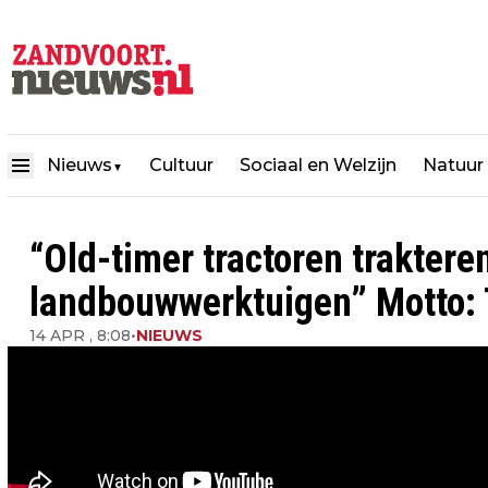
Nieuws
Cultuur
Sociaal en Welzijn
Natuur
▼
“Old-timer tractoren traktere
landbouwwerktuigen” Motto: T
14 APR , 8:08
•
NIEUWS