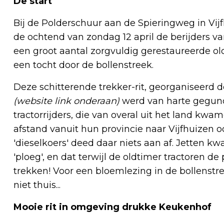
De start
Bij de Polderschuur aan de Spieringweg in V
de ochtend van zondag 12 april de berijders va
een groot aantal zorgvuldig gerestaureerde old
een tocht door de bollenstreek.
Deze schitterende trekker-rit, georganiseerd do
(website link onderaan)
werd van harte gegund
tractorrijders, die van overal uit het land k
afstand vanuit hun provincie naar Vijfhuizen 
'dieselkoers' deed daar niets aan af. Jetten k
'ploeg', en dat terwijl de oldtimer tractoren 
trekken! Voor een bloemlezing in de bollenstre
niet thuis...
Mooie rit in omgeving drukke Keukenhof