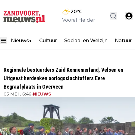
20
°C
Vooral Helder
Nieuws
Cultuur
Sociaal en Welzijn
Natuur
▼
Regionale bestuurders Zuid Kennemerland, Velsen en
Uitgeest herdenken oorlogsslachtoffers Eere
Begraafplaats in Overveen
05 MEI , 6:46
•
NIEUWS