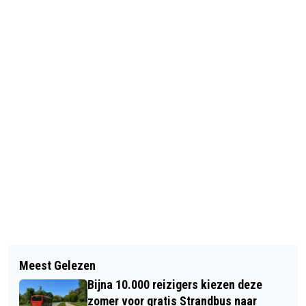
Vorig artikel
Volgend artikel
HERDENKEN IN ZANDVOORT
Meest Gelezen
125.000 BEZOEKERS BIJ
Bijna 10.000 reizigers kiezen deze
BEVRIJDINGSPOP; BANKZITTERS
zomer voor gratis Strandbus naar