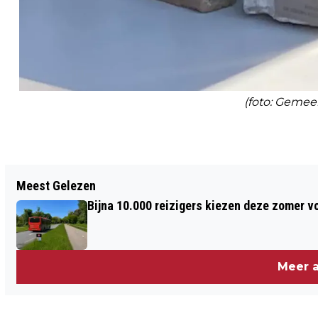
(foto: Gemee
Vorig artikel
Meest Gelezen
VOORLOPIG GEEN LOCATIEONDERZOEK
Bijna 10.000 reizigers kiezen deze zomer v
OPVANG ASIELZOEKERS IN ZANDVOORT
Meer a