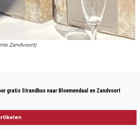
nte Zandvoort)
Volgend artikel
GEEN OBSTAKEL TE GEK VOOR BIJNA
oor gratis Strandbus naar Bloemendaal en Zandvoort
DRIEDUIZEND DEELNEMERS AAN
SPARTAN RACE ZANDVOORT
rtikelen