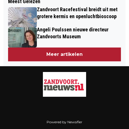
Meest Gelezen
NOVA COLLEGE START NUCLEAIR
IN NOORD-HOLLAND DOOR IJZEL
Zandvoort Racefestival breidt uit met
ONDERWIJS MET UNIEK MBO-
grotere kermis en openluchtbioscoop
KEUZEDEEL NUCLEAIRE TECHNOLOGIE
Angeli Poulssen nieuwe directeur
Zandvoorts Museum
Meer artikelen
Powered by Newsifier