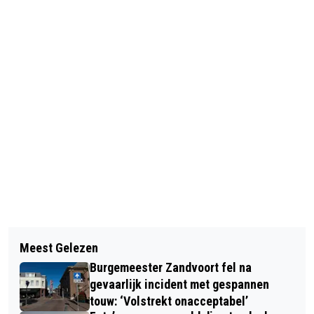
Vorig artikel
Volgend artikel
STROOIWAGENS RIJKSWATERSTAAT
Meest Gelezen
‘HULPELOZE DIERTJES KUNNEN GEEN
OP PAD IN STRIJD TEGEN GLADHEID
Burgemeester Zandvoort fel na
GELD OPHALEN’: STUDENTEN KOKEN
DOOR SNEEUWVAL
gevaarlijk incident met gespannen
VOOR HET GOEDE DOEL
touw: ‘Volstrekt onacceptabel’