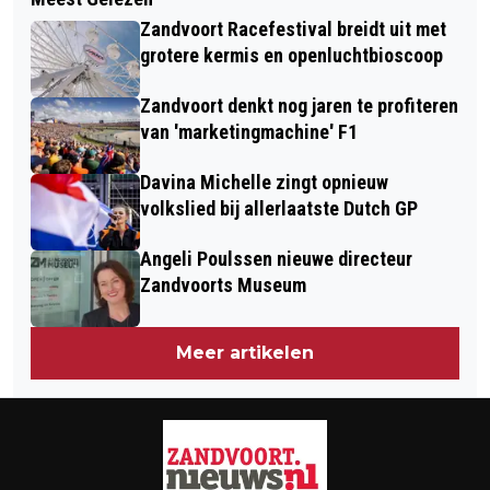
PRAALWAGEN BLIKVANGER
KLEURRIJK- SPORTIEF- EN
Zandvoort Racefestival breidt uit met
PRESENTATIECEREMONIE DUTCH
FEESTELIJK FORMULE 1-WEEKEND
grotere kermis en openluchtbioscoop
GRAND PRIX
Zandvoort denkt nog jaren te profiteren
van 'marketingmachine' F1
Davina Michelle zingt opnieuw
volkslied bij allerlaatste Dutch GP
Angeli Poulssen nieuwe directeur
Zandvoorts Museum
Meer artikelen