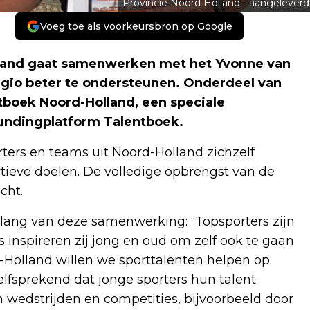
Provincie Noord Holland - aangeleverd
Voeg toe als voorkeursbron op Google
and gaat samenwerken met het Yvonne van
egio beter te ondersteunen. Onderdeel van
tboek Noord-Holland, een speciale
fundingplatform Talentboek.
rters en teams uit Noord-Holland zichzelf
tieve doelen. De volledige opbrengst van de
cht.
lang van deze samenwerking: “Topsporters zijn
 inspireren zij jong en oud om zelf ook te gaan
Holland willen we sporttalenten helpen op
elfsprekend dat jonge sporters hun talent
edstrijden en competities, bijvoorbeeld door