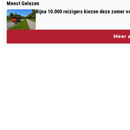
Meest Gelezen
ZWAMMENFESTIJN ÉN HERTENBAL:
Bijna 10.000 reizigers kiezen deze zomer v
BIJZONDERE HERFST IN
NOORDHOLLANDSE DUINGEBIEDEN
Meer a