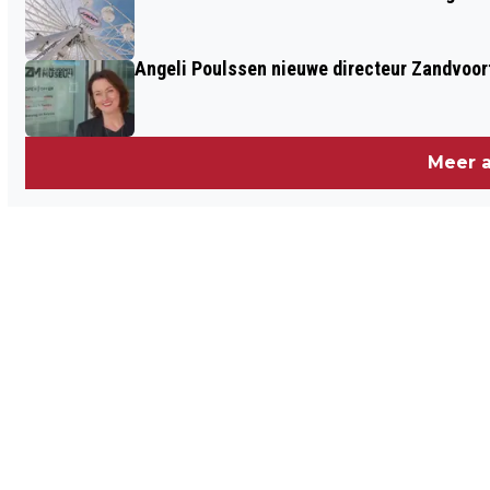
HOLLAND: BLOESEMPARK TREKT WEER
DUIZENDEN BEZOEKERS NAAR HET
Angeli Poulssen nieuwe directeur Zandvoo
AMSTERDAMSE BOS
Meer a