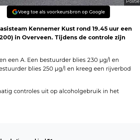
Politie
Voeg toe als voorkeursbron op Google
 Basisteam Kennemer Kust rond 19.45 uur een
00) in Overveen. Tijdens de controle zijn
n een A. Een bestuurder blies 230 µg/l en
stuurder blies 250 µg/l en kreeg een rijverbod
tig controles uit op alcoholgebruik in het
Volgend artikel
EYE CARE, 'OOG' HEBBEN VOOR ELKAAR,