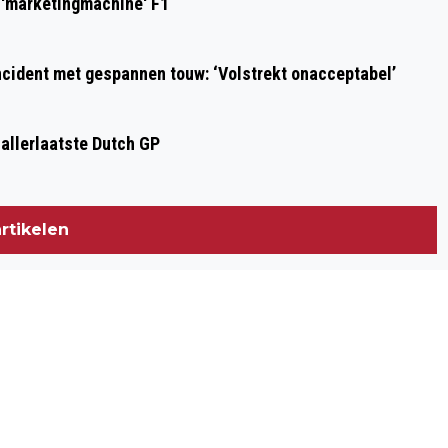
n 'marketingmachine' F1
ZIEN EN GEZIEN WORDEN OVERAL IN DE
WERELD
ncident met gespannen touw: ‘Volstrekt onacceptabel’
 allerlaatste Dutch GP
rtikelen