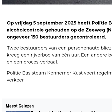
Op vrijdag 5 september 2025 heeft Politie
alcoholcontrole gehouden op de Zeeweg (N2
ongeveer 150 bestuurders gecontroleerd.
Twee bestuurders van een personenauto blieze
kreeg een rijverbod van één uur. Een andere be
en een proces-verbaal.
Politie Basisteam Kennemer Kust voert regelma
verkeer.
Vorig artikel
Meest Gelezen
MAANSVERDUISTERING ZORGT