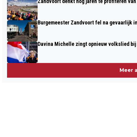
Zandvoort denkt nog jaren te profiteren va
MOGELIJK VOOR BLOEDRODE MAAN
BOVEN KENNEMERLAND
Burgemeester Zandvoort fel na gevaarlijk i
Davina Michelle zingt opnieuw volkslied bij
Meer a