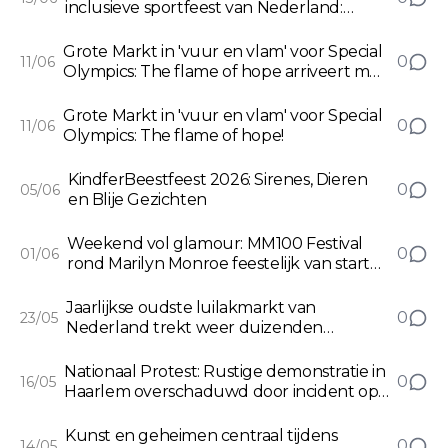
inclusieve sportfeest van Nederland:
indrukwekkende start van de Special
Olympics Nationale Spelen 2026
Grote Markt in 'vuur en vlam' voor Special
0
11/06
Olympics: The flame of hope arriveert met
traditionele Torch Run!
Grote Markt in 'vuur en vlam' voor Special
0
11/06
Olympics: The flame of hope!
KindferBeestfeest 2026: Sirenes, Dieren
0
05/06
en Blije Gezichten
Weekend vol glamour: MM100 Festival
0
01/06
rond Marilyn Monroe feestelijk van start
(Boop-boop-a-doop of Poep poepie do?)
Jaarlijkse oudste luilakmarkt van
0
23/05
Nederland trekt weer duizenden
bezoekers naar Haarlem
Nationaal Protest: Rustige demonstratie in
0
16/05
Haarlem overschaduwd door incident op
Stationsplein
Kunst en geheimen centraal tijdens
0
14/05