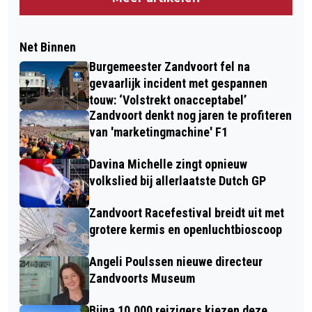
Net Binnen
Burgemeester Zandvoort fel na
gevaarlijk incident met gespannen
touw: ‘Volstrekt onacceptabel’
Zandvoort denkt nog jaren te profiteren
van 'marketingmachine' F1
Davina Michelle zingt opnieuw
volkslied bij allerlaatste Dutch GP
Zandvoort Racefestival breidt uit met
grotere kermis en openluchtbioscoop
Angeli Poulssen nieuwe directeur
Zandvoorts Museum
Bijna 10.000 reizigers kiezen deze