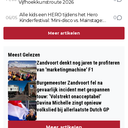
Vijfhoekkunstroute 2026
Alle kids een HERO tijdens het Hero
0
06/05
Kinderfestival: 'Mini-disco vs. Mainstage:
twee werelden op één Bevrijdingsdag
Meer artikelen
Meest Gelezen
Zandvoort denkt nog jaren te profiteren
van 'marketingmachine' F1
Burgemeester Zandvoort fel na
gevaarlijk incident met gespannen
touw: ‘Volstrekt onacceptabel’
Davina Michelle zingt opnieuw
volkslied bij allerlaatste Dutch GP
Meer artikelen