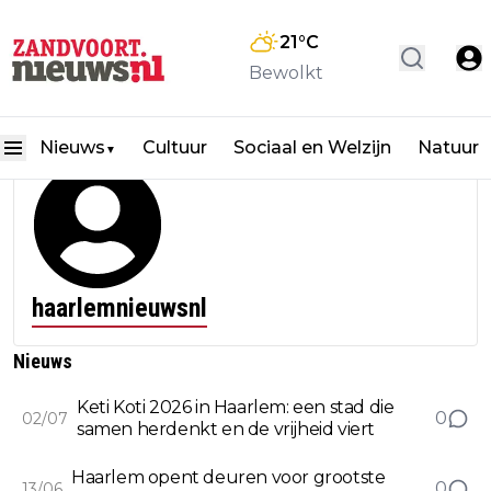
21
°C
Bewolkt
Nieuws
Cultuur
Sociaal en Welzijn
Natuur
▼
haarlemnieuwsnl
Nieuws
Keti Koti 2026 in Haarlem: een stad die
0
02/07
samen herdenkt en de vrijheid viert
Haarlem opent deuren voor grootste
0
13/06