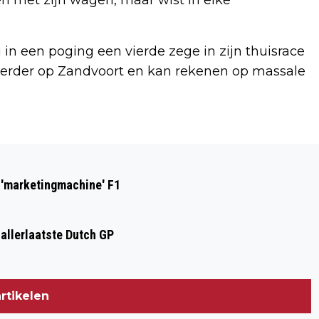
in een poging een vierde zege in zijn thuisrace
 eerder op Zandvoort en kan rekenen op massale
Volgend artikel
'VILLAGE OF ZANDVOORT CROWDED
n 'marketingmachine' F1
HOUSE' DURING FORMULA 1
QUALIFICATIONS
 allerlaatste Dutch GP
rtikelen