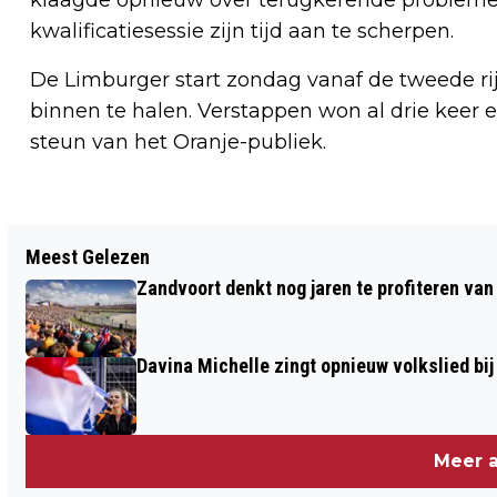
kwalificatiesessie zijn tijd aan te scherpen.
De Limburger start zondag vanaf de tweede rij 
binnen te halen. Verstappen won al drie keer
steun van het Oranje-publiek.
Vorig artikel
Meest Gelezen
STRAATGESPREK: ZANDVOORT INSIDE
Zandvoort denkt nog jaren te profiteren va
GAAT OP ZOEK NAAR HET ULTIEME F1-
GEVOEL
Davina Michelle zingt opnieuw volkslied bij
Meer a