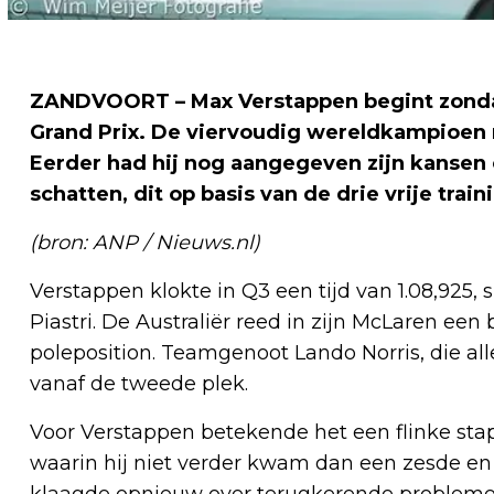
ZANDVOORT – Max Verstappen begint zondag
Grand Prix. De viervoudig wereldkampioen 
Eerder had hij nog aangegeven zijn kansen o
schatten, dit op basis van de drie vrije trai
(bron: ANP / Nieuws.nl)
Verstappen klokte in Q3 een tijd van 1.08,925, 
Piastri. De Australiër reed in zijn McLaren ee
poleposition. Teamgenoot Lando Norris, die al
vanaf de tweede plek.
Voor Verstappen betekende het een flinke stap 
waarin hij niet verder kwam dan een zesde en 
klaagde opnieuw over terugkerende problemen