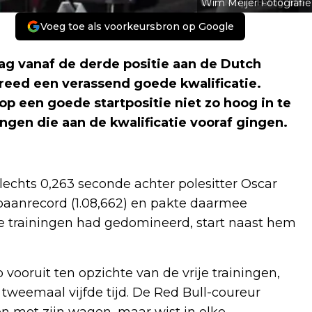
Wim Meijer Fotografie
Voeg toe als voorkeursbron op Google
 vanaf de derde positie aan de Dutch
reed een verassend goede kwalificatie.
p een goede startpositie niet zo hoog in te
ningen die aan de kwalificatie vooraf gingen.
slechts 0,263 seconde achter polesitter Oscar
n baanrecord (1.08,662) en pakte daarmee
le trainingen had gedomineerd, start naast hem
vooruit ten opzichte van de vrije trainingen,
tweemaal vijfde tijd. De Red Bull-coureur
 met zijn wagen, maar wist in elke